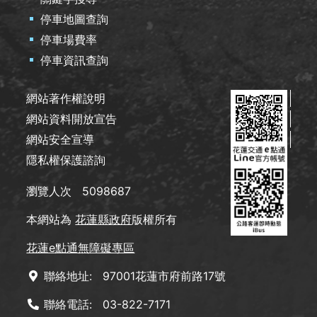
停車地圖查詢
停車場費率
停車資訊查詢
網站著作權說明
網站資料開放宣告
網站安全宣導
隱私權保護諮詢
瀏覽人次
5098687
本網站為
花蓮縣政府
版權所有
花蓮e點通無障礙專區
聯絡地址:
97001花蓮市府前路17號
聯絡電話:
03-822-7171