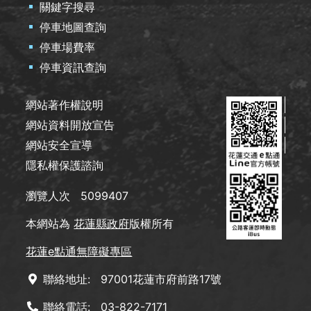
關鍵字搜尋
停車地圖查詢
停車場費率
停車資訊查詢
網站著作權說明
網站資料開放宣告
網站安全宣導
隱私權保護諮詢
瀏覽人次
5099407
本網站為
花蓮縣政府
版權所有
花蓮e點通無障礙專區
聯絡地址:
97001花蓮市府前路17號
聯絡電話:
03-822-7171