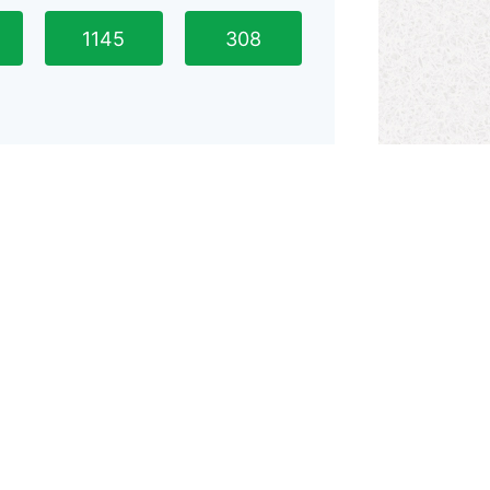
1145
308
303D
305