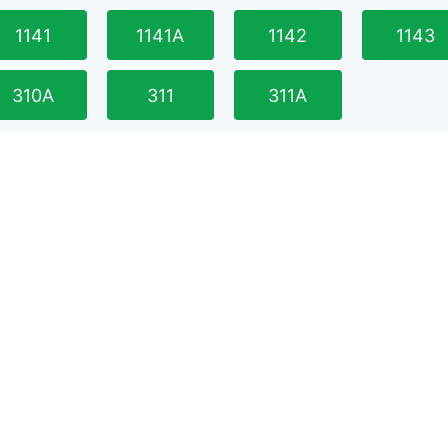
1141
1141A
1142
1143
310A
311
311A
302A
303
303B
303C