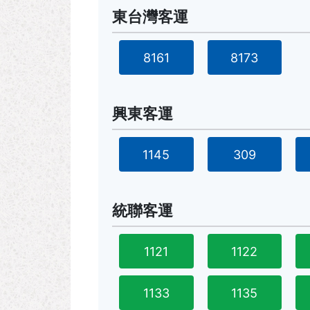
東台灣客運
8161
8173
興東客運
1145
309
統聯客運
1121
1122
1133
1135