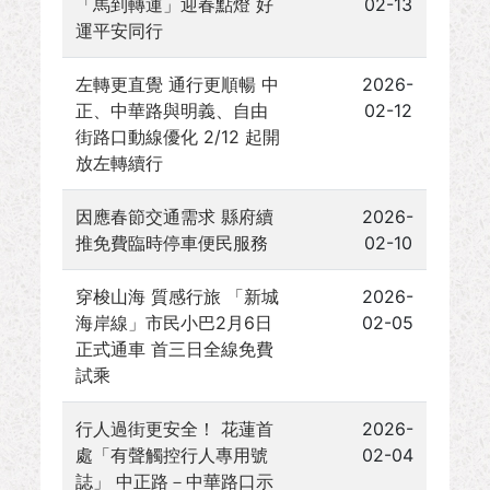
「馬到轉運」迎春點燈 好
02-13
運平安同行
左轉更直覺 通行更順暢 中
2026-
正、中華路與明義、自由
02-12
街路口動線優化 2/12 起開
放左轉續行
因應春節交通需求 縣府續
2026-
推免費臨時停車便民服務
02-10
穿梭山海 質感行旅 「新城
2026-
海岸線」市民小巴2月6日
02-05
正式通車 首三日全線免費
試乘
行人過街更安全！ 花蓮首
2026-
處「有聲觸控行人專用號
02-04
誌」 中正路－中華路口示