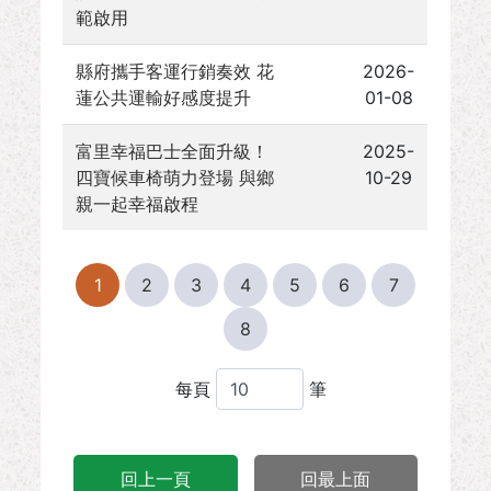
範啟用
縣府攜手客運行銷奏效 花
2026-
蓮公共運輸好感度提升
01-08
富里幸福巴士全面升級！
2025-
四寶候車椅萌力登場 與鄉
10-29
親一起幸福啟程
1
2
3
4
5
6
7
8
每頁
筆
回上一頁
回最上面