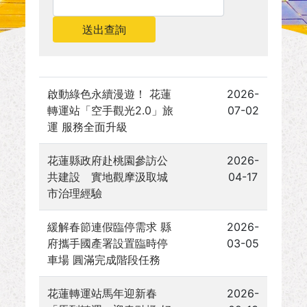
送出查詢
啟動綠色永續漫遊！ 花蓮
2026-
轉運站「空手觀光2.0」旅
07-02
運 服務全面升級
花蓮縣政府赴桃園參訪公
2026-
共建設 實地觀摩汲取城
04-17
市治理經驗
緩解春節連假臨停需求 縣
2026-
府攜手國產署設置臨時停
03-05
車場 圓滿完成階段任務
花蓮轉運站馬年迎新春
2026-