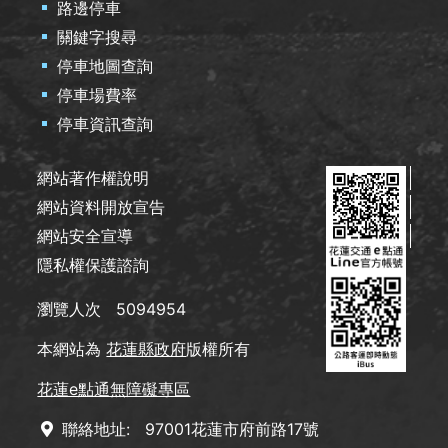
路邊停車
關鍵字搜尋
停車地圖查詢
停車場費率
停車資訊查詢
網站著作權說明
網站資料開放宣告
網站安全宣導
隱私權保護諮詢
瀏覽人次
5094954
本網站為
花蓮縣政府
版權所有
花蓮e點通無障礙專區
聯絡地址:
97001花蓮市府前路17號