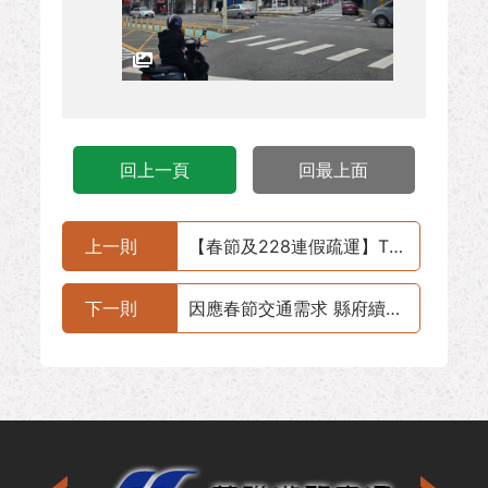
回上一頁
回最上面
上一則
【春節及228連假疏運】TPASS 2.0+ 擴大公共運輸回饋，春節搭國道客運優惠最高 42 折！
下一則
因應春節交通需求 縣府續推免費臨時停車便民服務