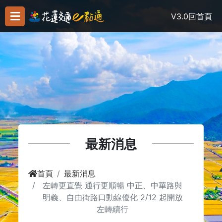
V3.0
回首頁
最新消息
首頁
最新消息
左轉更直覺 通行更順暢 中正、中華路與
明義、自由街路口動線優化 2/12 起開放
左轉續行