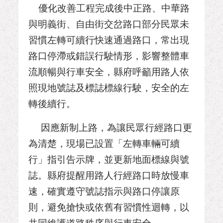
優化改善工程完成後中正路、中華路
與明義街、自由街交岔路口部分民眾未
習慣左轉可續行快速通過路口，常出現
路口停滯或錯誤行駛情形，影響整體車
流順暢與行車安全，縣府呼籲用路人依
照現地號誌及標誌標線行駛，安全的左
轉後續行。
因應新制上路，為讓民眾行經路口更
為清楚，現場已設置「左轉車輛可續
行」指引告示牌，並更新地面標線與號
誌。縣府提醒用路人行經路口時放慢車
速，確實遵守號誌指示與路口停讓原
則，避免搶快或依舊有習慣性迴轉，以