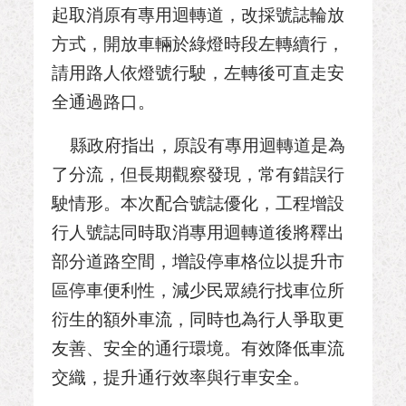
起取消原有專用迴轉道，改採號誌輪放
方式，開放車輛於綠燈時段左轉續行，
請用路人依燈號行駛，左轉後可直走安
全通過路口。
縣政府指出，原設有專用迴轉道是為
了分流，但長期觀察發現，常有錯誤行
駛情形。本次配合號誌優化，工程增設
行人號誌同時取消專用迴轉道後將釋出
部分道路空間，增設停車格位以提升市
區停車便利性，減少民眾繞行找車位所
衍生的額外車流，同時也為行人爭取更
友善、安全的通行環境。有效降低車流
交織，提升通行效率與行車安全。